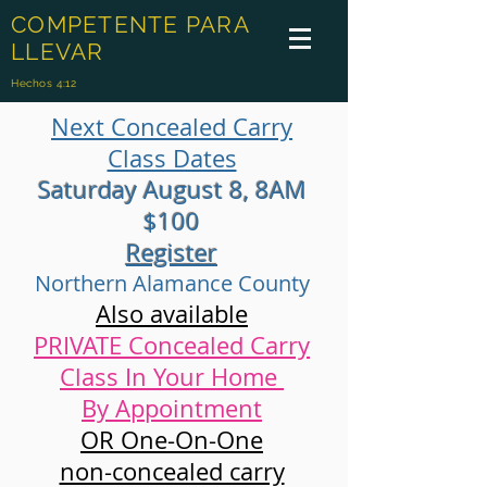
COMPETENTE PARA
LLEVAR
Hechos 4:12
Next Concealed Carry
Class Dates
Saturday August 8, 8AM
$100
Register
Northern Alamance County
Also available
PRIVATE Concealed Carry
Class In Your Home
By Appointment
OR One-On-One
non-concealed carry